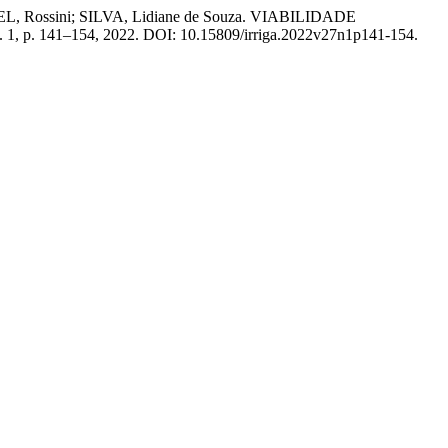
EL, Rossini; SILVA, Lidiane de Souza. VIABILIDADE
 n. 1, p. 141–154, 2022. DOI: 10.15809/irriga.2022v27n1p141-154.