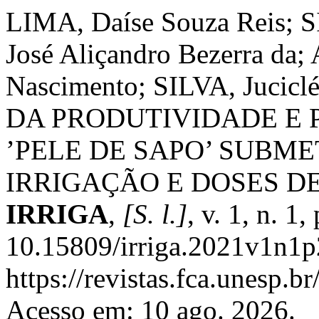
LIMA, Daíse Souza Reis; 
José Aliçandro Bezerra d
Nascimento; SILVA, Jucic
DA PRODUTIVIDADE E 
’PELE DE SAPO’ SUBM
IRRIGAÇÃO E DOSES D
IRRIGA
,
[S. l.]
, v. 1, n. 
10.15809/irriga.2021v1n1p
https://revistas.fca.unesp.b
Acesso em: 10 ago. 2026.