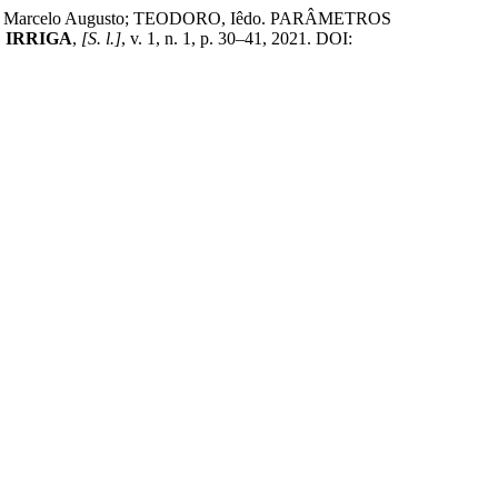
S, Marcelo Augusto; TEODORO, Iêdo. PARÂMETROS
.
IRRIGA
,
[S. l.]
, v. 1, n. 1, p. 30–41, 2021. DOI: