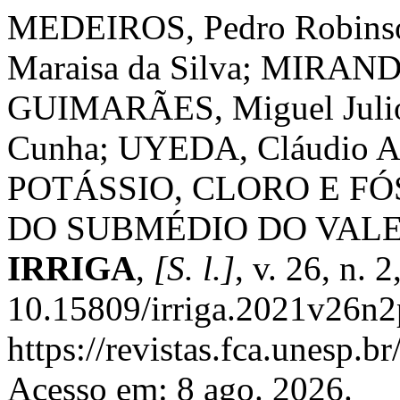
MEDEIROS, Pedro Robinso
Maraisa da Silva; MIRANDA
GUIMARÃES, Miguel Juli
Cunha; UYEDA, Cláudio 
POTÁSSIO, CLORO E F
DO SUBMÉDIO DO VALE
IRRIGA
,
[S. l.]
, v. 26, n.
10.15809/irriga.2021v26n2
https://revistas.fca.unesp.b
Acesso em: 8 ago. 2026.