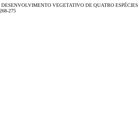
s, R. L. (2009). DESENVOLVIMENTO VEGETATIVO DE QUATRO E
p268-275