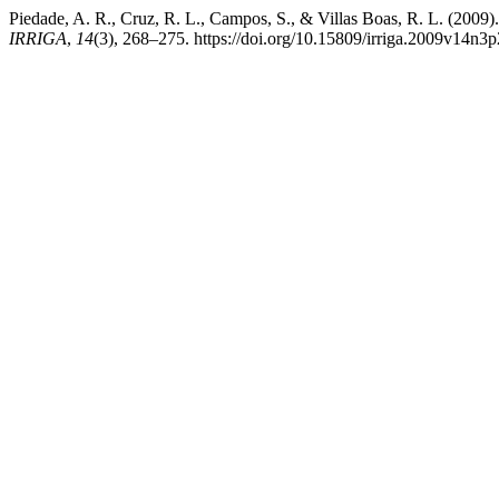
Piedade, A. R., Cruz, R. L., Campos, S., & Villas Boa
IRRIGA
,
14
(3), 268–275. https://doi.org/10.15809/irriga.2009v14n3