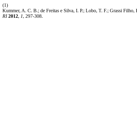
(1)
Kummer, A. C. B.; de Freitas e Silva, I. P.; Lobo, T. F.; 
RI
2012
,
1
, 297-308.