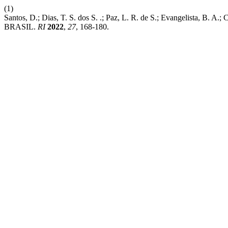
(1)
Santos, D.; Dias, T. S. dos S. .; Paz, L. R. de S.; Evang
BRASIL.
RI
2022
,
27
, 168-180.