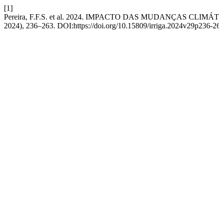
[1]
Pereira, F.F.S. et al. 2024. IMPACTO DAS MUDANÇAS C
2024), 236–263. DOI:https://doi.org/10.15809/irriga.2024v29p236-2