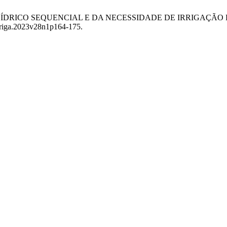
ANÇO HÍDRICO SEQUENCIAL E DA NECESSIDADE DE IRRIGAÇ
irriga.2023v28n1p164-175.