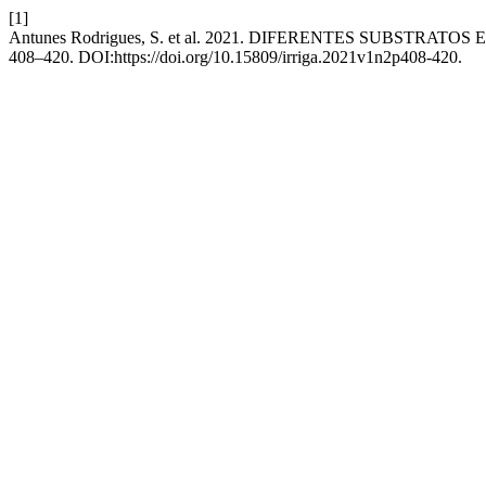
[1]
Antunes Rodrigues, S. et al. 2021. DIFERENTES SUBS
408–420. DOI:https://doi.org/10.15809/irriga.2021v1n2p408-420.