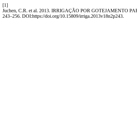
[1]
Juchen, C.R. et al. 2013. IRRIGAÇÃO POR GOTEJAMEN
243–256. DOI:https://doi.org/10.15809/irriga.2013v18n2p243.