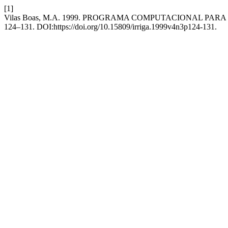
[1]
Vilas Boas, M.A. 1999. PROGRAMA COMPUTACIONAL PAR
124–131. DOI:https://doi.org/10.15809/irriga.1999v4n3p124-131.