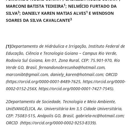
1
MARCONI BATISTA TEIXEIRA
; NELMÍCIO FURTADO DA
3
1
SILVA
; DANIELY KAREN MATIAS ALVES
E WENDSON
3
SOARES DA SILVA CAVALCANTE
[1]
Departamento de Hidráulica e Irrigação, Instituto Federal de
Educação, Ciência e Tecnologia Goiano – Campus Rio Verde,
Rodovia Sul Goiana, km 01, Zona Rural, CEP: 75.901-970, Rio
Verde GO, Brasil, fernandonobrecunha@hotmail.com,
marconibt@gmail.com, daniely_karen@hotmail.com; ORCID
(https://orcid.org/0000-0001-8489-7625, https://orcid.org/0000-
0002-0152-256X, https://orcid.org/0000-0001-7427-7545).
2
Departamento de Sociedade, Tecnologia e Meio Ambiente,
UniEVANGÉLICA, Av. Universitária km 3,5 Cidade Universitária,
CEP: 75083-515, Anápolis GO, Brasil, gabriela-nc@hotmail.com;
ORCID (https://orcid.org/0000-0002-9253-8339).