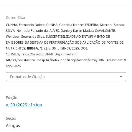
Como Citar
CUNHA, Fernando Nobre; CUNHA, Gabriela Nobre; TEIXEIRA, Marconi Batista;
SILVA, Nelmício Furtado da; ALVES, Daniely Karen Matias; CAVALCANTE,
Wendson Soares da Silva. SUSCEPTIBILIDADE AO ENTUPIMENTO DE
EMISSORES EM SISTEMA DE FERTIRRIGAÇÃO SOB APLICAÇÃO DE FONTES DE
NUTRIENTES.
IRRIGA
,
[S. l.]
, v. 30, p. 58–69, 2025. DOI:
10.15809/irriga.2025v30p58-69. Disponível em:
https://revistas.fca.unesp.br/index.php/irriga/article/view/5002. Acesso em: 9
ago. 2026.
Fomatos de Citação
Edição
v. 30 (2025): Irriga
Seção
Artigos