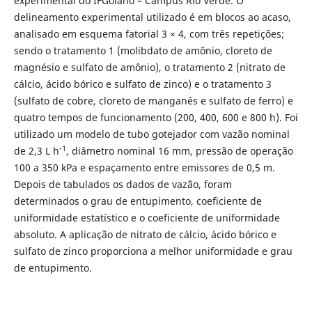
experimental do IFGoiano – Campus Rio Verde. O
delineamento experimental utilizado é em blocos ao acaso,
analisado em esquema fatorial 3 × 4, com três repetições;
sendo o tratamento 1 (molibdato de amônio, cloreto de
magnésio e sulfato de amônio), o tratamento 2 (nitrato de
cálcio, ácido bórico e sulfato de zinco) e o tratamento 3
(sulfato de cobre, cloreto de manganês e sulfato de ferro) e
quatro tempos de funcionamento (200, 400, 600 e 800 h). Foi
utilizado um modelo de tubo gotejador com vazão nominal
-1
de 2,3 L h
, diâmetro nominal 16 mm, pressão de operação
100 a 350 kPa e espaçamento entre emissores de 0,5 m.
Depois de tabulados os dados de vazão, foram
determinados o grau de entupimento, coeficiente de
uniformidade estatístico e o coeficiente de uniformidade
absoluto. A aplicação de nitrato de cálcio, ácido bórico e
sulfato de zinco proporciona a melhor uniformidade e grau
de entupimento.