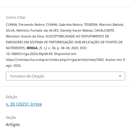
Como Citar
CUNHA, Fernando Nobre; CUNHA, Gabriela Nobre; TEIXEIRA, Marconi Batista;
SILVA, Nelmício Furtado da; ALVES, Daniely Karen Matias; CAVALCANTE,
Wendson Soares da Silva. SUSCEPTIBILIDADE AO ENTUPIMENTO DE
EMISSORES EM SISTEMA DE FERTIRRIGAÇÃO SOB APLICAÇÃO DE FONTES DE
NUTRIENTES.
IRRIGA
,
[S. l.]
, v. 30, p. 58–69, 2025. DOI:
10.15809/irriga.2025v30p58-69. Disponível em:
https://revistas.fca.unesp.br/index.php/irriga/article/view/5002. Acesso em: 9
ago. 2026.
Fomatos de Citação
Edição
v. 30 (2025): Irriga
Seção
Artigos