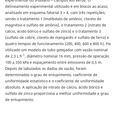
experimental do IFGoiano – Campus Rio Verde. O
delineamento experimental utilizado é em blocos ao acaso,
analisado em esquema fatorial 3 × 4, com três repetições;
sendo o tratamento 1 (molibdato de amônio, cloreto de
magnésio e sulfato de amônio), o tratamento 2 (nitrato de
cálcio, ácido bórico e sulfato de zinco) e o tratamento 3
(sulfato de cobre, cloreto de manganês e sulfato de ferro) e
quatro tempos de funcionamento (200, 400, 600 e 800 h). Foi
utilizado um modelo de tubo gotejador com vazão nominal
-1
de 2,3 L h
, diâmetro nominal 16 mm, pressão de operação
100 a 350 kPa e espaçamento entre emissores de 0,5 m.
Depois de tabulados os dados de vazão, foram
determinados o grau de entupimento, coeficiente de
uniformidade estatístico e o coeficiente de uniformidade
absoluto. A aplicação de nitrato de cálcio, ácido bórico e
sulfato de zinco proporciona a melhor uniformidade e grau
de entupimento.