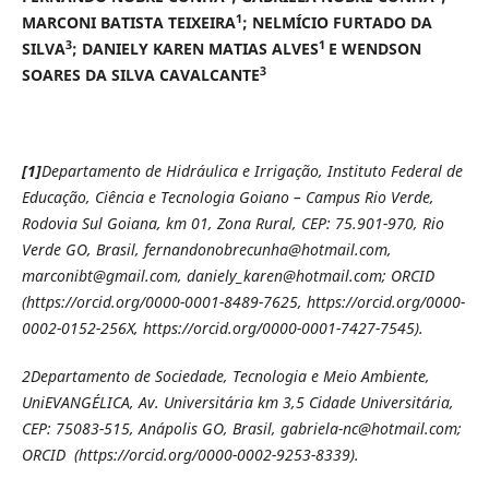
1
MARCONI BATISTA TEIXEIRA
; NELMÍCIO FURTADO DA
3
1
SILVA
; DANIELY KAREN MATIAS ALVES
E WENDSON
3
SOARES DA SILVA CAVALCANTE
[1]
Departamento de Hidráulica e Irrigação, Instituto Federal de
Educação, Ciência e Tecnologia Goiano – Campus Rio Verde,
Rodovia Sul Goiana, km 01, Zona Rural, CEP: 75.901-970, Rio
Verde GO, Brasil, fernandonobrecunha@hotmail.com,
marconibt@gmail.com, daniely_karen@hotmail.com; ORCID
(https://orcid.org/0000-0001-8489-7625, https://orcid.org/0000-
0002-0152-256X, https://orcid.org/0000-0001-7427-7545).
2
Departamento de Sociedade, Tecnologia e Meio Ambiente,
UniEVANGÉLICA, Av. Universitária km 3,5 Cidade Universitária,
CEP: 75083-515, Anápolis GO, Brasil, gabriela-nc@hotmail.com;
ORCID (https://orcid.org/0000-0002-9253-8339).