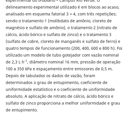
experimental do IFGoiano – Campus Rio Verde. O
delineamento experimental utilizado é em blocos ao acaso,
analisado em esquema fatorial 3 × 4, com três repetições;
sendo o tratamento 1 (molibdato de amônio, cloreto de
magnésio e sulfato de amônio), o tratamento 2 (nitrato de
cálcio, ácido bórico e sulfato de zinco) e o tratamento 3
(sulfato de cobre, cloreto de manganês e sulfato de ferro) e
quatro tempos de funcionamento (200, 400, 600 e 800 h). Foi
utilizado um modelo de tubo gotejador com vazão nominal
-1
de 2,3 L h
, diâmetro nominal 16 mm, pressão de operação
100 a 350 kPa e espaçamento entre emissores de 0,5 m.
Depois de tabulados os dados de vazão, foram
determinados o grau de entupimento, coeficiente de
uniformidade estatístico e o coeficiente de uniformidade
absoluto. A aplicação de nitrato de cálcio, ácido bórico e
sulfato de zinco proporciona a melhor uniformidade e grau
de entupimento.