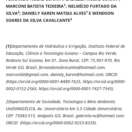
1
MARCONI BATISTA TEIXEIRA
; NELMÍCIO FURTADO DA
3
1
SILVA
; DANIELY KAREN MATIAS ALVES
E WENDSON
3
SOARES DA SILVA CAVALCANTE
[1]
Departamento de Hidráulica e Irrigação, Instituto Federal de
Educação, Ciência e Tecnologia Goiano – Campus Rio Verde,
Rodovia Sul Goiana, km 01, Zona Rural, CEP: 75.901-970, Rio
Verde GO, Brasil, fernandonobrecunha@hotmail.com,
marconibt@gmail.com, daniely_karen@hotmail.com; ORCID
(https://orcid.org/0000-0001-8489-7625, https://orcid.org/0000-
0002-0152-256X, https://orcid.org/0000-0001-7427-7545).
2
Departamento de Sociedade, Tecnologia e Meio Ambiente,
UniEVANGÉLICA, Av. Universitária km 3,5 Cidade Universitária,
CEP: 75083-515, Anápolis GO, Brasil, gabriela-nc@hotmail.com;
ORCID (https://orcid.org/0000-0002-9253-8339).