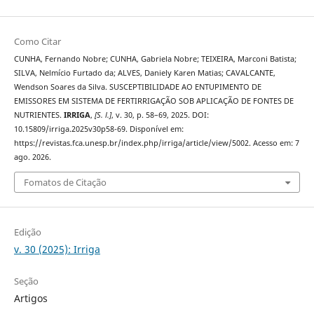
Como Citar
CUNHA, Fernando Nobre; CUNHA, Gabriela Nobre; TEIXEIRA, Marconi Batista;
SILVA, Nelmício Furtado da; ALVES, Daniely Karen Matias; CAVALCANTE,
Wendson Soares da Silva. SUSCEPTIBILIDADE AO ENTUPIMENTO DE
EMISSORES EM SISTEMA DE FERTIRRIGAÇÃO SOB APLICAÇÃO DE FONTES DE
NUTRIENTES.
IRRIGA
,
[S. l.]
, v. 30, p. 58–69, 2025. DOI:
10.15809/irriga.2025v30p58-69. Disponível em:
https://revistas.fca.unesp.br/index.php/irriga/article/view/5002. Acesso em: 7
ago. 2026.
Fomatos de Citação
Edição
v. 30 (2025): Irriga
Seção
Artigos