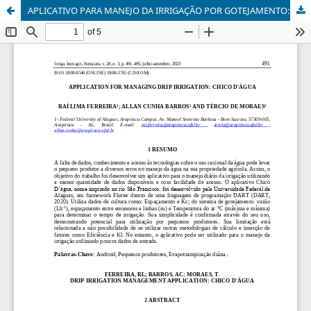
APLICATIVO PARA MANEJO DA IRRIGAÇÃO POR GOTEJAMENTO: CHICO D’ÁGUA