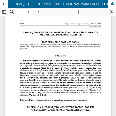
PROCAL_ETO: PROGRAMA COMPUTACIONAL PARA CÁLCULO DA ETo PELO MÉTODO DE PENMAN-MONTEITH