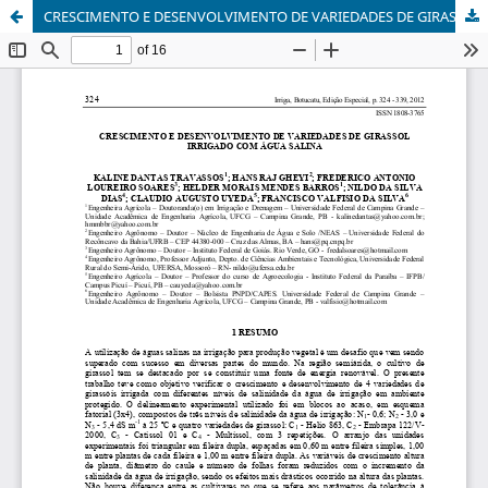
CRESCIMENTO E DESENVOLVIMENTO DE VARIEDADES DE GIRASSOL IRRIGADO COM ÁGUA SALINA