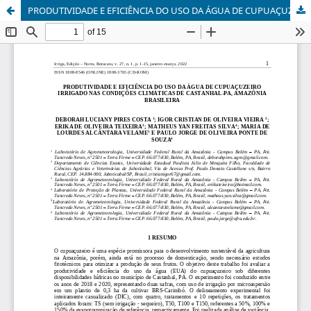
PRODUTIVIDADE E EFICIÊNCIA DO USO DA ÁGUA DE CUPUAÇUZEIRO IRRIGADO NAS CONDIÇÕES CLIMÁTICAS DE CASTANHAL-PA, AMAZÔNIA BRASILEIRA