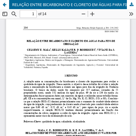
RELAÇÃO ENTRE BICARBONATO E CLORETO EM ÁGUAS PARA FINS DE IRRIGAÇÃO