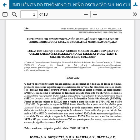
INFLUÊNCIA DO FENÔMENO EL-NIÑO OSCILAÇÃO SUL NO CULTIVO DE ARROZ IRRIGADO NA BACIA HIDROGRÁFICA MIRIM-SÃO GONÇALO