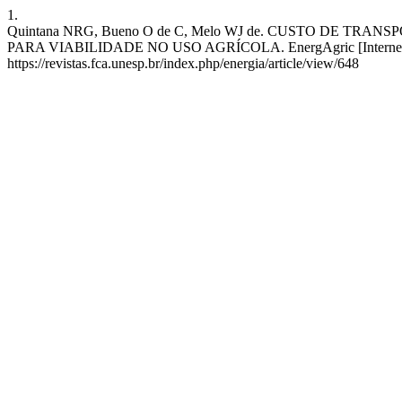
1.
Quintana NRG, Bueno O de C, Melo WJ de. CUSTO DE
PARA VIABILIDADE NO USO AGRÍCOLA. EnergAgric [Internet]. 3º d
https://revistas.fca.unesp.br/index.php/energia/article/view/648