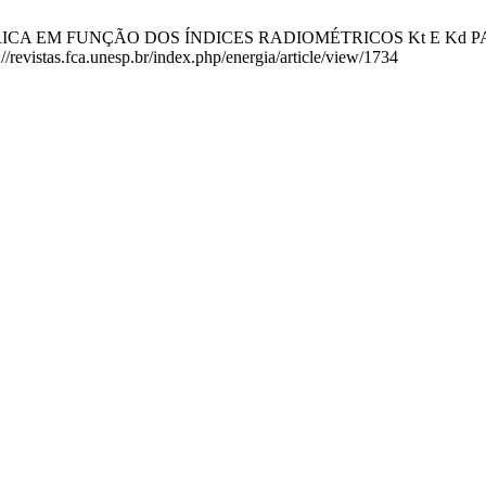
CA EM FUNÇÃO DOS ÍNDICES RADIOMÉTRICOS Kt E Kd PARA BOT
//revistas.fca.unesp.br/index.php/energia/article/view/1734