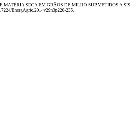
i. “PERDA DE MATÉRIA SECA EM GRÃOS DE MILHO SUBMETIDOS
:10.17224/EnergAgric.2014v29n3p228-235.