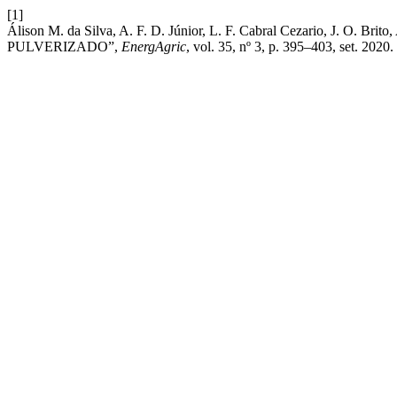
[1]
Álison M. da Silva, A. F. D. Júnior, L. F. Cabral Cezario,
PULVERIZADO”,
EnergAgric
, vol. 35, nº 3, p. 395–403, set. 2020.