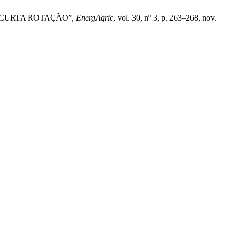
O DE CURTA ROTAÇÃO”,
EnergAgric
, vol. 30, nº 3, p. 263–268, nov.