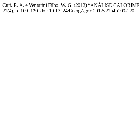
Curi, R. A. e Venturini Filho, W. G. (2012) “ANÁLIS
27(4), p. 109–120. doi: 10.17224/EnergAgric.2012v27n4p109-120.