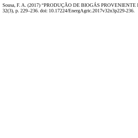
Sousa, F. A. (2017) “PRODUÇÃO DE BIOGÁS PROVENIEN
32(3), p. 229–236. doi: 10.17224/EnergAgric.2017v32n3p229-236.