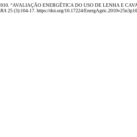
 Biaggioni. 2010. “AVALIAÇÃO ENERGÉTICA DO USO DE LENH
URA
25 (3):104-17. https://doi.org/10.17224/EnergAgric.2010v25n3p1