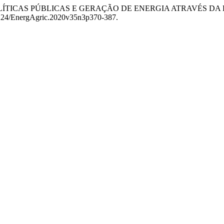
ro. 2020. “POLÍTICAS PÚBLICAS E GERAÇÃO DE ENERGIA ATRAV
17224/EnergAgric.2020v35n3p370-387.