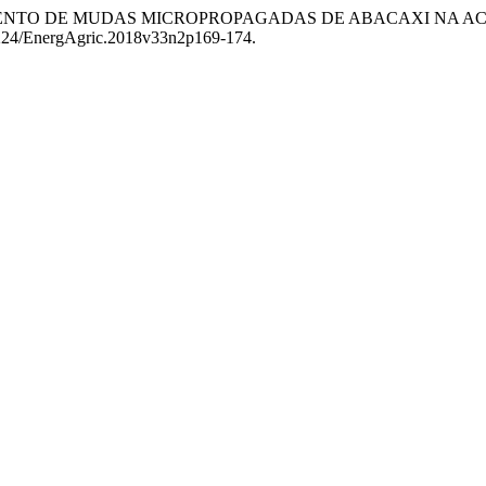
18. “CRESCIMENTO DE MUDAS MICROPROPAGADAS DE ABACAXI 
17224/EnergAgric.2018v33n2p169-174.