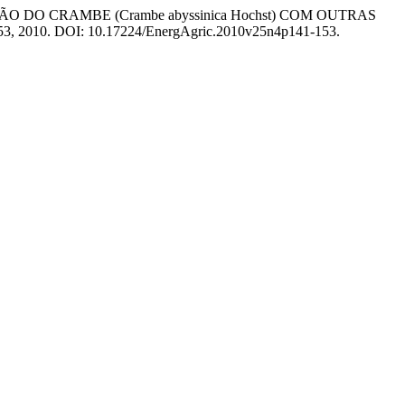
UÇÃO DO CRAMBE (Crambe abyssinica Hochst) COM OUTRAS
1–153, 2010. DOI: 10.17224/EnergAgric.2010v25n4p141-153.