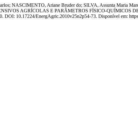
Carlos; NASCIMENTO, Ariane Bruder do; SILVA, Assunta Mari
ENSIVOS AGRÍCOLAS E PARÂMETROS FÍSICO-QUÍMICOS D
010. DOI: 10.17224/EnergAgric.2010v25n2p54-73. Disponível em: https:/