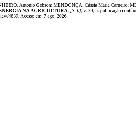
PINHEIRO, Antonio Gebson; MENDONÇA, Cássia Maria Carneiro;
ENERGIA NA AGRICULTURA
,
[S. l.]
, v. 39, n. publicação con
e/view/4839. Acesso em: 7 ago. 2026.