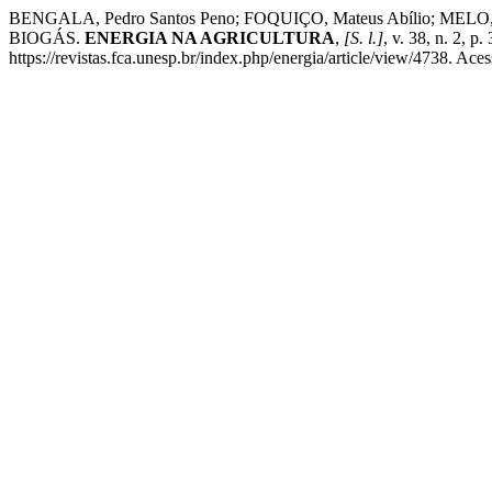
BENGALA, Pedro Santos Peno; FOQUIÇO, Mateus Abílio; 
BIOGÁS.
ENERGIA NA AGRICULTURA
,
[S. l.]
, v. 38, n. 2,
https://revistas.fca.unesp.br/index.php/energia/article/view/4738. Ace