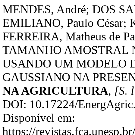
MENDES, André; DOS SAN
EMILIANO, Paulo César; 
FERREIRA, Matheus de 
TAMANHO AMOSTRAL N
USANDO UM MODELO 
GAUSSIANO NA PRESEN
NA AGRICULTURA
,
[S. l
DOI: 10.17224/EnergAgric
Disponível em:
https://revistas.fca.unesp.b