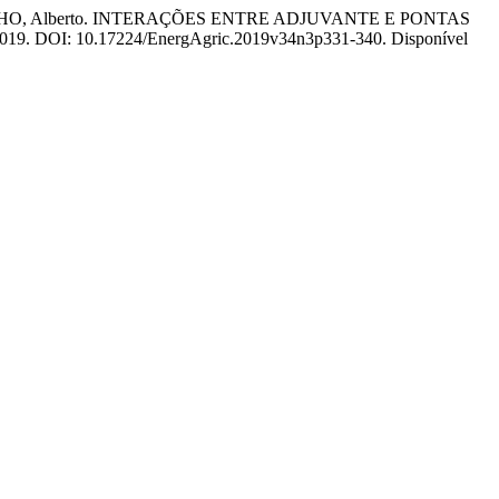
HO FILHO, Alberto. INTERAÇÕES ENTRE ADJUVANTE E PONTAS
0, 2019. DOI: 10.17224/EnergAgric.2019v34n3p331-340. Disponível