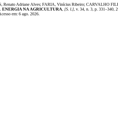
AS, Renato Adriane Alves; FARIA, Vinícius Ribeiro; CARVAL
.
ENERGIA NA AGRICULTURA
,
[S. l.]
, v. 34, n. 3, p. 331–34
 Acesso em: 6 ago. 2026.