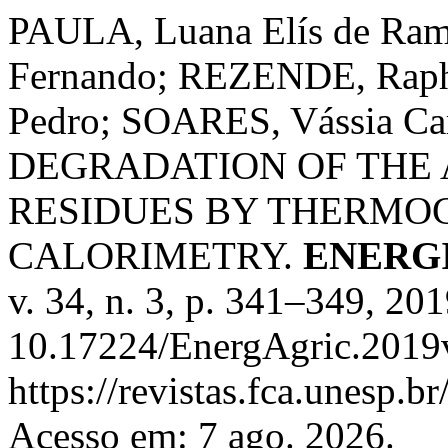
PAULA, Luana Elís de Ra
Fernando; REZENDE, Rap
Pedro; SOARES, Vássia C
DEGRADATION OF THE
RESIDUES BY THERMO
CALORIMETRY.
ENERG
v. 34, n. 3, p. 341–349, 20
10.17224/EnergAgric.2019
https://revistas.fca.unesp.b
Acesso em: 7 ago. 2026.