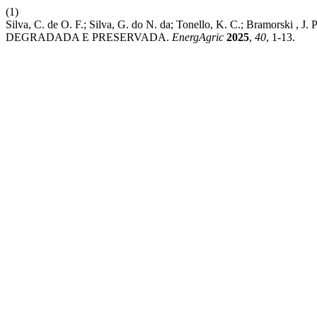
(1)
Silva, C. de O. F.; Silva, G. do N. da; Tonello, K. C.; B
DEGRADADA E PRESERVADA.
EnergAgric
2025
,
40
, 1-13.