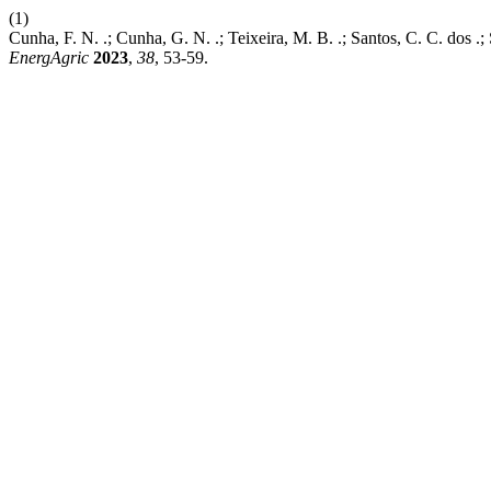
(1)
Cunha, F. N. .; Cunha, G. N. .; Teixeira, M. B. .; Santo
EnergAgric
2023
,
38
, 53-59.