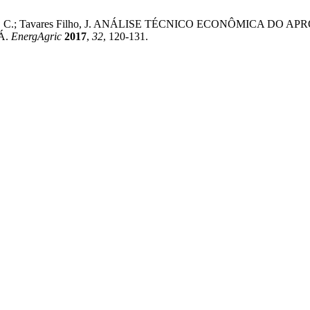
 Conti Medina, C.; Tavares Filho, J. ANÁLISE TÉCNICO ECON
Á.
EnergAgric
2017
,
32
, 120-131.