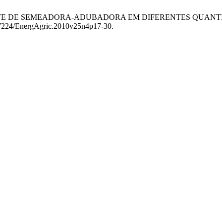
 DE CORTE DE SEMEADORA-ADUBADORA EM DIFERENTES QU
0.17224/EnergAgric.2010v25n4p17-30.