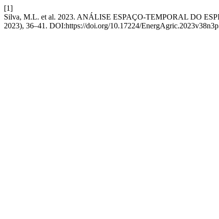
[1]
Silva, M.L. et al. 2023. ANÁLISE ESPAÇO-TEMPORAL 
2023), 36–41. DOI:https://doi.org/10.17224/EnergAgric.2023v38n3p