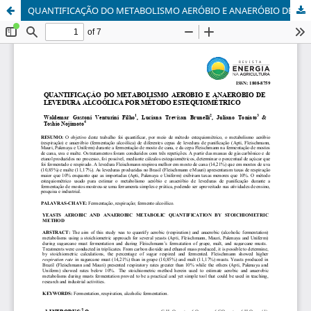
QUANTIFICAÇÃO DO METABOLISMO AERÓBIO E ANAERÓBIO DE LEVEDURA ALCOÓLICA POR MÉTODO ESTEQUIOMÉTRICO