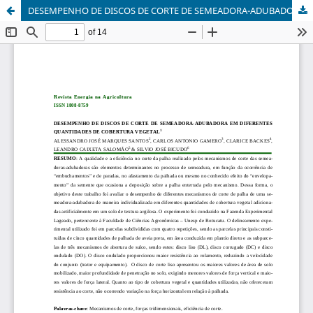
DESEMPENHO DE DISCOS DE CORTE DE SEMEADORA-ADUBADORA EM DIFERENTES QUANTIDADES DE COBERTURA VEGETAL