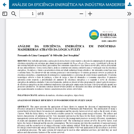
ANÁLISE DA EFICIÊNCIA ENERGÉTICA NA INDÚSTRIA MADEIREIRA ATRAVÉS DA LÓGICA FUZZY