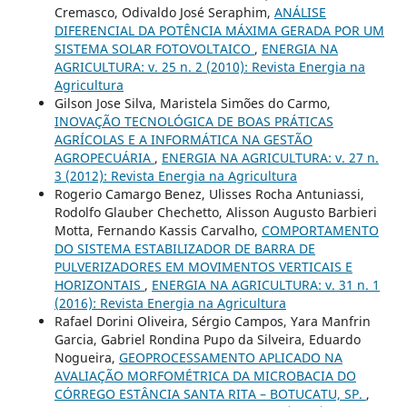
Cremasco, Odivaldo José Seraphim,
ANÁLISE
DIFERENCIAL DA POTÊNCIA MÁXIMA GERADA POR UM
SISTEMA SOLAR FOTOVOLTAICO
,
ENERGIA NA
AGRICULTURA: v. 25 n. 2 (2010): Revista Energia na
Agricultura
Gilson Jose Silva, Maristela Simões do Carmo,
INOVAÇÃO TECNOLÓGICA DE BOAS PRÁTICAS
AGRÍCOLAS E A INFORMÁTICA NA GESTÃO
AGROPECUÁRIA
,
ENERGIA NA AGRICULTURA: v. 27 n.
3 (2012): Revista Energia na Agricultura
Rogerio Camargo Benez, Ulisses Rocha Antuniassi,
Rodolfo Glauber Chechetto, Alisson Augusto Barbieri
Motta, Fernando Kassis Carvalho,
COMPORTAMENTO
DO SISTEMA ESTABILIZADOR DE BARRA DE
PULVERIZADORES EM MOVIMENTOS VERTICAIS E
HORIZONTAIS
,
ENERGIA NA AGRICULTURA: v. 31 n. 1
(2016): Revista Energia na Agricultura
Rafael Dorini Oliveira, Sérgio Campos, Yara Manfrin
Garcia, Gabriel Rondina Pupo da Silveira, Eduardo
Nogueira,
GEOPROCESSAMENTO APLICADO NA
AVALIAÇÃO MORFOMÉTRICA DA MICROBACIA DO
CÓRREGO ESTÂNCIA SANTA RITA – BOTUCATU, SP.
,