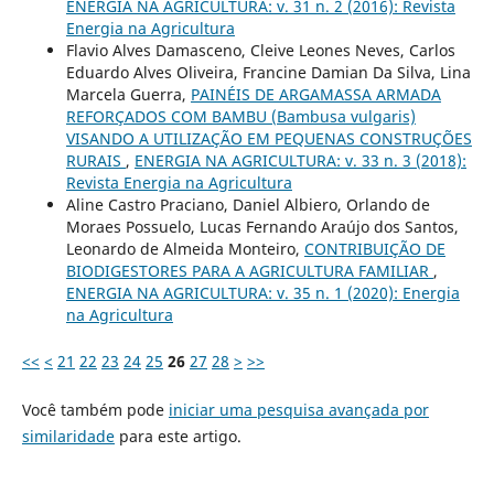
ENERGIA NA AGRICULTURA: v. 31 n. 2 (2016): Revista
Energia na Agricultura
Flavio Alves Damasceno, Cleive Leones Neves, Carlos
Eduardo Alves Oliveira, Francine Damian Da Silva, Lina
Marcela Guerra,
PAINÉIS DE ARGAMASSA ARMADA
REFORÇADOS COM BAMBU (Bambusa vulgaris)
VISANDO A UTILIZAÇÃO EM PEQUENAS CONSTRUÇÕES
RURAIS
,
ENERGIA NA AGRICULTURA: v. 33 n. 3 (2018):
Revista Energia na Agricultura
Aline Castro Praciano, Daniel Albiero, Orlando de
Moraes Possuelo, Lucas Fernando Araújo dos Santos,
Leonardo de Almeida Monteiro,
CONTRIBUIÇÃO DE
BIODIGESTORES PARA A AGRICULTURA FAMILIAR
,
ENERGIA NA AGRICULTURA: v. 35 n. 1 (2020): Energia
na Agricultura
<<
<
21
22
23
24
25
26
27
28
>
>>
Você também pode
iniciar uma pesquisa avançada por
similaridade
para este artigo.