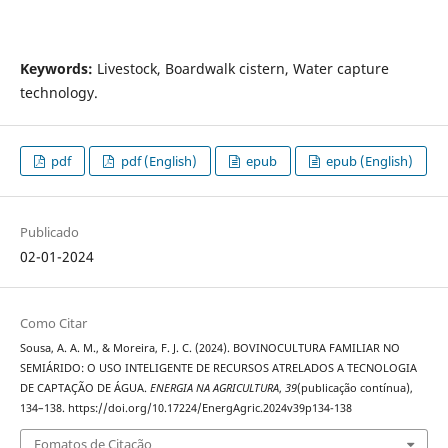
Keywords:
Livestock, Boardwalk cistern, Water capture
technology.
pdf
pdf (English)
epub
epub (English)
Publicado
02-01-2024
Como Citar
Sousa, A. A. M., & Moreira, F. J. C. (2024). BOVINOCULTURA FAMILIAR NO
SEMIÁRIDO: O USO INTELIGENTE DE RECURSOS ATRELADOS A TECNOLOGIA
DE CAPTAÇÃO DE ÁGUA.
ENERGIA NA AGRICULTURA
,
39
(publicação contínua),
134–138. https://doi.org/10.17224/EnergAgric.2024v39p134-138
Fomatos de Citação