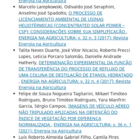
Energia na Agricultura
Marcelo Lampkowski, Odivaldo José Seraphim,
Anselmo José Spadotto,
O PROCESSO DE
LICENCIAMENTO AMBIENTAL DE USINAS
HELIOTÉRMICAS (CONCENTRATED SOLAR POWER –
CSP): CONSIDERAÇÕES SOBRE SUA SIMPLIFICAÇÃO
,
ENERGIA NA AGRICULTURA: v. 32 n. 3 (2017): Revista
Energia na Agricultura
Talita Neves Duarte, José Vitor Nicacio, Roberto Precci
Lopes, Leticia Porcaro Salomão, Danielle Andrade
Hatherly,
DETERMINAÇÃO EXPERIMENTAL DA FUNÇÃO
DE TRANSFERÊNCIA DO PROCESSO DE REFLUXO DE
UMA COLUNA DE DESTILAÇÃO DE ETANOL HIDRATADO
,
ENERGIA NA AGRICULTURA: v. 32 n. 4 (2017): Revista
Energia na Agricultura
Felipe de Souza Nogueira Tagliarini, Mikael Timóteo
Rodrigues, Bruno Timóteo Rodrigues, Yara Manfrin
Garcia, Sérgio Campos,
IMAGENS DE VEÍCULO AÉREO
NÃO TRIPULADO APLICADAS NA OBTENÇÃO DO
ÍNDICE DE VEGETAÇÃO POR DIFERENÇA
NORMALIZADA
,
ENERGIA NA AGRICULTURA: v. 36 n. 1
(2021): Energia na Agricultura
Luís Roberto Almeida Gabriel Filho, Camila Pires