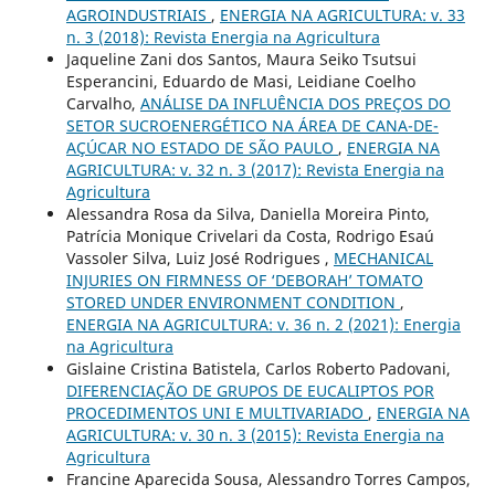
AGROINDUSTRIAIS
,
ENERGIA NA AGRICULTURA: v. 33
n. 3 (2018): Revista Energia na Agricultura
Jaqueline Zani dos Santos, Maura Seiko Tsutsui
Esperancini, Eduardo de Masi, Leidiane Coelho
Carvalho,
ANÁLISE DA INFLUÊNCIA DOS PREÇOS DO
SETOR SUCROENERGÉTICO NA ÁREA DE CANA-DE-
AÇÚCAR NO ESTADO DE SÃO PAULO
,
ENERGIA NA
AGRICULTURA: v. 32 n. 3 (2017): Revista Energia na
Agricultura
Alessandra Rosa da Silva, Daniella Moreira Pinto,
Patrícia Monique Crivelari da Costa, Rodrigo Esaú
Vassoler Silva, Luiz José Rodrigues ,
MECHANICAL
INJURIES ON FIRMNESS OF ‘DEBORAH’ TOMATO
STORED UNDER ENVIRONMENT CONDITION
,
ENERGIA NA AGRICULTURA: v. 36 n. 2 (2021): Energia
na Agricultura
Gislaine Cristina Batistela, Carlos Roberto Padovani,
DIFERENCIAÇÃO DE GRUPOS DE EUCALIPTOS POR
PROCEDIMENTOS UNI E MULTIVARIADO
,
ENERGIA NA
AGRICULTURA: v. 30 n. 3 (2015): Revista Energia na
Agricultura
Francine Aparecida Sousa, Alessandro Torres Campos,