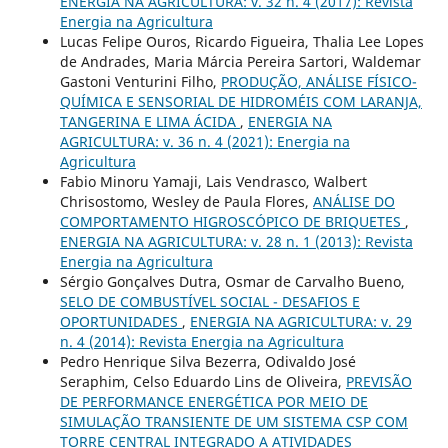
ENERGIA NA AGRICULTURA: v. 32 n. 4 (2017): Revista
Energia na Agricultura
Lucas Felipe Ouros, Ricardo Figueira, Thalia Lee Lopes
de Andrades, Maria Márcia Pereira Sartori, Waldemar
Gastoni Venturini Filho,
PRODUÇÃO, ANÁLISE FÍSICO-
QUÍMICA E SENSORIAL DE HIDROMÉIS COM LARANJA,
TANGERINA E LIMA ÁCIDA
,
ENERGIA NA
AGRICULTURA: v. 36 n. 4 (2021): Energia na
Agricultura
Fabio Minoru Yamaji, Lais Vendrasco, Walbert
Chrisostomo, Wesley de Paula Flores,
ANÁLISE DO
COMPORTAMENTO HIGROSCÓPICO DE BRIQUETES
,
ENERGIA NA AGRICULTURA: v. 28 n. 1 (2013): Revista
Energia na Agricultura
Sérgio Gonçalves Dutra, Osmar de Carvalho Bueno,
SELO DE COMBUSTÍVEL SOCIAL - DESAFIOS E
OPORTUNIDADES
,
ENERGIA NA AGRICULTURA: v. 29
n. 4 (2014): Revista Energia na Agricultura
Pedro Henrique Silva Bezerra, Odivaldo José
Seraphim, Celso Eduardo Lins de Oliveira,
PREVISÃO
DE PERFORMANCE ENERGÉTICA POR MEIO DE
SIMULAÇÃO TRANSIENTE DE UM SISTEMA CSP COM
TORRE CENTRAL INTEGRADO A ATIVIDADES