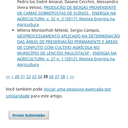
Pedro Ivo Sodré Amaral, Daiane Cecchin, Alessandro
Vieira Veloso,
PRODUÇÃO DE BIOGÁS PROVENIENTE
DE CAMAS SOBREPOSTAS DE SUÍNOS
,
ENERGIA NA
AGRICULTURA: v. 32 n. 3 (2017): Revista Energia na
Agricultura
Milena Montanholi Mileski, Sergio Campos,
GEOPROCESSAMENTO APLICADO NA DETERMINAÇÃO
DAS ÁREAS DE PRESERVAÇÃO PERMANENTE E ÁREAS
DE CONFLITO COM CULTIVO AGRÍCOLA NO
MUNICÍPIO DE LENÇÓIS PAULISTA/SP
,
ENERGIA NA
AGRICULTURA: v. 27 n. 1 (2012): Revista Energia na
Agricultura
<<
<
20
21
22
23
24
25
26
27
28
>
>>
Você também pode
iniciar uma pesquisa avançada por
similaridade
para este artigo.
Enviar Submissão