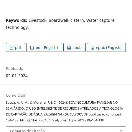
Keywords:
Livestock, Boardwalk cistern, Water capture
technology.
pdf
pdf (English)
epub
epub (English)
Publicado
02-01-2024
Como Citar
Sousa, A. A. M., & Moreira, F. J. C. (2024). BOVINOCULTURA FAMILIAR NO
SEMIÁRIDO: O USO INTELIGENTE DE RECURSOS ATRELADOS A TECNOLOGIA
DE CAPTAÇÃO DE ÁGUA.
ENERGIA NA AGRICULTURA
,
39
(publicação contínua),
134–138. https://doi.org/10.17224/EnergAgric.2024v39p134-138
Fomatos de Citação