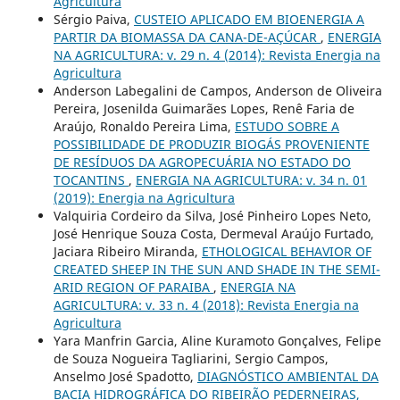
Agricultura
Sérgio Paiva,
CUSTEIO APLICADO EM BIOENERGIA A
PARTIR DA BIOMASSA DA CANA-DE-AÇÚCAR
,
ENERGIA
NA AGRICULTURA: v. 29 n. 4 (2014): Revista Energia na
Agricultura
Anderson Labegalini de Campos, Anderson de Oliveira
Pereira, Josenilda Guimarães Lopes, Renê Faria de
Araújo, Ronaldo Pereira Lima,
ESTUDO SOBRE A
POSSIBILIDADE DE PRODUZIR BIOGÁS PROVENIENTE
DE RESÍDUOS DA AGROPECUÁRIA NO ESTADO DO
TOCANTINS
,
ENERGIA NA AGRICULTURA: v. 34 n. 01
(2019): Energia na Agricultura
Valquiria Cordeiro da Silva, José Pinheiro Lopes Neto,
José Henrique Souza Costa, Dermeval Araújo Furtado,
Jaciara Ribeiro Miranda,
ETHOLOGICAL BEHAVIOR OF
CREATED SHEEP IN THE SUN AND SHADE IN THE SEMI-
ARID REGION OF PARAIBA
,
ENERGIA NA
AGRICULTURA: v. 33 n. 4 (2018): Revista Energia na
Agricultura
Yara Manfrin Garcia, Aline Kuramoto Gonçalves, Felipe
de Souza Nogueira Tagliarini, Sergio Campos,
Anselmo José Spadotto,
DIAGNÓSTICO AMBIENTAL DA
BACIA HIDROGRÁFICA DO RIBEIRÃO PEDERNEIRAS,