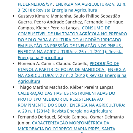
PEDERNEIRAS/SP
,
ENERGIA NA AGRICULTURA: v. 33 n.
3 (2018): Revista Energia na Agricultura
Gustavo Kimura Montanha, Saulo Philipe Sebastião
Guerra, Pedro Andrade Sanchez, Fernando Henrique
Campos, Kleber Pereira Lanças,
CONSUMO DE
COMBUSTÍVEL DE UM TRATOR AGRÍCOLA NO PREPARO
DO SOLO PARA A CULTURA DO ALGODÃO IRRIGADO
EM FUNÇÃO DA PRESSÃO DE INFLAÇÃO NOS PNEUS
,
ENERGIA NA AGRICULTURA: v. 26 n. 1 (2011): Revista
Energia na Agricultura
Eloneida A. Camili, Claudio Cabello,
PRODUÇÃO DE
ETANOL A PARTIR DE POLPA DE MANDIOCA
,
ENERGIA
NA AGRICULTURA: v. 27 n. 2 (2012): Revista Energia na
Agricultura
Thiago Martins Machado, Kléber Pereira Lanças,
CALIBRAÇÃO DAS HASTES INSTRUMENTADAS DO
PROTÓTIPO MEDIDOR DE RESISTÊNCIA AO
ROMPIMENTO DO SOLO
,
ENERGIA NA AGRICULTURA:
v. 29 n. 1 (2014): Revista Energia na Agricultura
Fernando Doriguel, Sérgio Campos, Osmar Delmanto
Junior,
CARACTERIZAÇÃO MORFOMÉTRICA DA
MICROBACIA DO CÓRREGO MARIA PIRES, SANTA