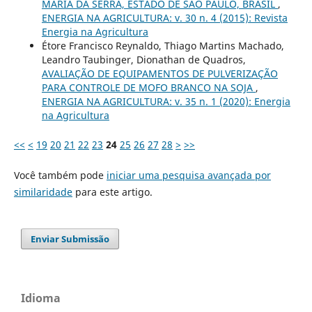
MARIA DA SERRA, ESTADO DE SÃO PAULO, BRASIL
,
ENERGIA NA AGRICULTURA: v. 30 n. 4 (2015): Revista
Energia na Agricultura
Étore Francisco Reynaldo, Thiago Martins Machado,
Leandro Taubinger, Dionathan de Quadros,
AVALIAÇÃO DE EQUIPAMENTOS DE PULVERIZAÇÃO
PARA CONTROLE DE MOFO BRANCO NA SOJA
,
ENERGIA NA AGRICULTURA: v. 35 n. 1 (2020): Energia
na Agricultura
<<
<
19
20
21
22
23
24
25
26
27
28
>
>>
Você também pode
iniciar uma pesquisa avançada por
similaridade
para este artigo.
Enviar Submissão
Idioma