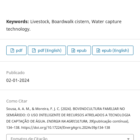
Keywords:
Livestock, Boardwalk cistern, Water capture
technology.
pdf
pdf (English)
epub
epub (English)
Publicado
02-01-2024
Como Citar
Sousa, A. A. M., & Moreira, F. J. C. (2024). BOVINOCULTURA FAMILIAR NO
SEMIÁRIDO: O USO INTELIGENTE DE RECURSOS ATRELADOS A TECNOLOGIA
DE CAPTAÇÃO DE ÁGUA.
ENERGIA NA AGRICULTURA
,
39
(publicação contínua),
134–138. https://doi.org/10.17224/EnergAgric.2024v39p134-138
Fomatos de Citação