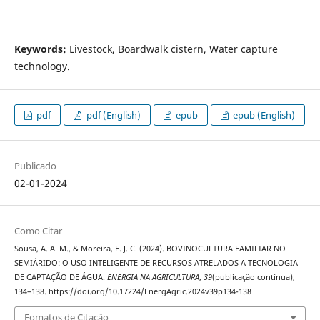
Keywords:
Livestock, Boardwalk cistern, Water capture
technology.
pdf
pdf (English)
epub
epub (English)
Publicado
02-01-2024
Como Citar
Sousa, A. A. M., & Moreira, F. J. C. (2024). BOVINOCULTURA FAMILIAR NO
SEMIÁRIDO: O USO INTELIGENTE DE RECURSOS ATRELADOS A TECNOLOGIA
DE CAPTAÇÃO DE ÁGUA.
ENERGIA NA AGRICULTURA
,
39
(publicação contínua),
134–138. https://doi.org/10.17224/EnergAgric.2024v39p134-138
Fomatos de Citação