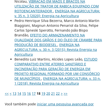
Nicolau,
VIBRAÇÃO EM MÃOS E BRAÇOS NA
UTILIZAÇÃO DE TRATOR DE RABIÇA EQUIPADO COM
ROTOENCANTEIRADOR
,
ENERGIA NA AGRICULTURA:
v. 35 n. 3 (2020): Energia na Agricultura
Pedro Henrique Silva Bezerra, Marco Antonio Martin
Biaggioni, Magnun Antonio Penariol da Silva, Felipe
Carlos Spneski Sperotto, Fernando João Bispo
Brandão,
EFEITO DO ARMAZENAMENTO NA
QUALIDADE DOS GRÃOS E DO ÓLEO DE CRAMBE PARA
PRODUÇÃO DE BIODIESEL
,
ENERGIA NA
AGRICULTURA: v. 30 n. 3 (2015): Revista Energia na
Agricultura
Benedito Luiz Martins, Alcides Lopes Leão,
ESTUDO
COMPARATIVO ENTRE ATERRO SANITÁRIO E
INCINERAÇÃO PARA GERAÇÃO DE ENERGIA EM
PROJETO REGIONAL FORMADO POR UM CONSÓRCIO
DE MUNICÍPIOS
,
ENERGIA NA AGRICULTURA: v. 33 n.
1 (2018): Revista Energia na Agricultura
<<
<
13
14
15
16
17
18
19
20
21
22
>
>>
Você também pode
iniciar uma pesquisa avançada por