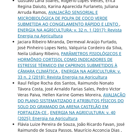
Gustavo Lana Soares, Rogério Lopes Vieites, Érica
Regina Daiuto, Karina Aparecida Furlaneto, Juliana
Arruda Ramos,
AVALIAÇÃO SENSORIAL E
MICROBIOLÓGICA DE POLPA DE COCO VERDE
SUBMETIDA AO CONGELAMENTO RÁPIDO E LENTO
,
ENERGIA NA AGRICULTURA: v. 32 n. 1 (2017): Revista
Energia na Agricultura
Jaciara Ribeiro Miranda, Dermeval Araújo Furtado,
José Pinheiro Lopes Neto, Valquiria Cordeiro da Silva,
Neila Lidiany Ribeiro,
PARÂMETROS FISIOLÓGICOS E
HORMÔNIO CORTISOL COMO INDICADORES DE
ESTRESSE TÉRMICO EM CAPRINOS SUBMETIDOS À
CÂMARA CLIMÁTICA
,
ENERGIA NA AGRICULTURA: v.
33 n. 2 (2018): Revista Energia na Agricultura
Raul Felipe Rocha dos Santos, Raimundo Nonato
Távora Costa, José Arnaldo Farias Sales, Pedro Victor
Veras Paiva, Hellen Karine Gomes Moreira,
AVALIAÇÃO
DO PLANO SISTEMATIZADO E ATRIBUTOS FÍSICOS DO
SOLO DO GRAMADO DA ARENA CASTELÃO EM
FORTALEZA-CE
,
ENERGIA NA AGRICULTURA: v. 40
(2025): Energia na Agricultura
Flávia Luize Pereira de Souza, João Ricardo Favan, José
Raimundo de Souza Passos, Maurício Acconcia Dias ,